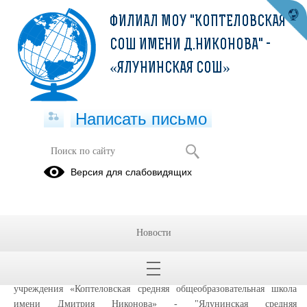
ФИЛИАЛ МОУ "КОПТЕЛОВСКАЯ
СОШ ИМЕНИ Д.НИКОНОВА" -
«ЯЛУНИНСКАЯ СОШ»
Написать письмо
Информированное согласие
Версия для слабовидящих
посетителя сайта на обработку
персональных данных (далее –
Согласие)
Новости
Во исполнение требований статьи 6 и статьи 9 Федерального
закона от 27.07.2006 № 152-ФЗ «О персональных данных» даю своё
согласие Филиал муниципального общеобразовательного
учреждения «Коптеловская средняя общеобразовательная школа
имени Дмитрия Никонова» - "Ялунинская средняя