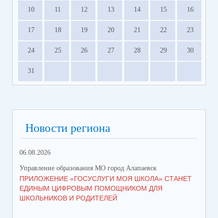
10
11
12
13
14
15
16
17
18
19
20
21
22
23
24
25
26
27
28
29
30
31
Новости региона
06.08.2026
05.
Управление образования МО город Алапаевск
Упр
ПРИЛОЖЕНИЕ «ГОСУСЛУГИ МОЯ ШКОЛА» СТАНЕТ
СТ
ЕДИНЫМ ЦИФРОВЫМ ПОМОЩНИКОМ ДЛЯ
ВО
ШКОЛЬНИКОВ И РОДИТЕЛЕЙ